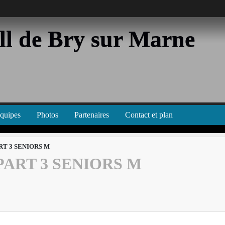
l de Bry sur Marne
équipes
Photos
Partenaires
Contact et plan
T 3 SENIORS M
ART 3 SENIORS M