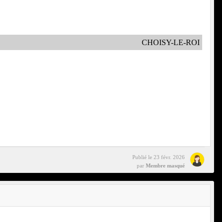
CHOISY-LE-ROI
Publié le
23 févr. 2026
par
Membre masqué