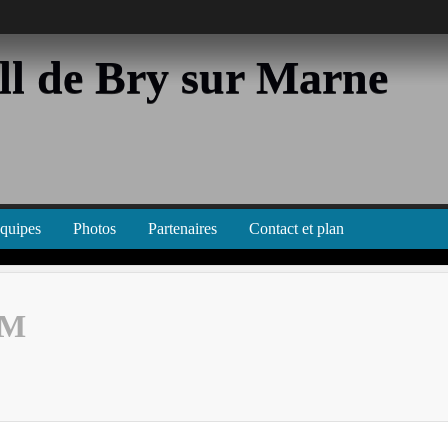
l de Bry sur Marne
équipes
Photos
Partenaires
Contact et plan
 M