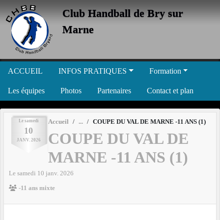
Panneau de gestion des cookies
Club Handball de Bry sur
Marne
ACCUEIL
INFOS PRATIQUES
Formation
Les équipes
Photos
Partenaires
Contact et plan
Le
samedi
Accueil
COUPE DU VAL DE MARNE -11 ANS (1)
10
COUPE DU VAL DE
JANV.
2026
MARNE -11 ANS (1)
Le
samedi
10
janv.
2026
-11 ans mixte