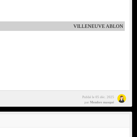
VILLENEUVE ABLON
Publié le
05 déc. 2025
par
Membre masqué