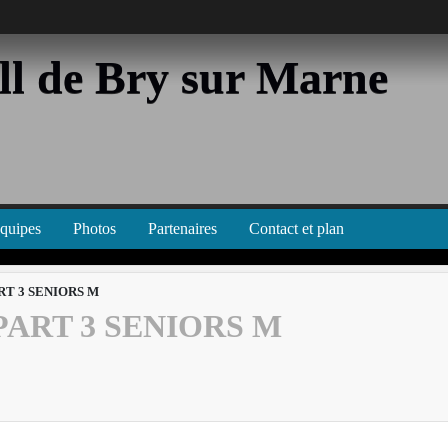
l de Bry sur Marne
équipes
Photos
Partenaires
Contact et plan
T 3 SENIORS M
ART 3 SENIORS M