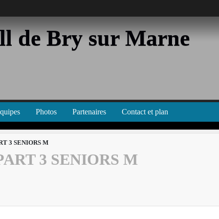
l de Bry sur Marne
équipes
Photos
Partenaires
Contact et plan
T 3 SENIORS M
ART 3 SENIORS M