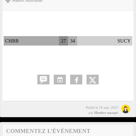
Séniors Masculins
CHBB
27
34
SUCY
Publié le
16 sept. 2025
par
Membre masqué
COMMENTEZ L’ÉVÈNEMENT