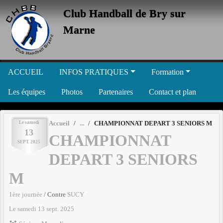
Panneau de gestion des cookies
Club Handball de Bry sur
Marne
ACCUEIL
INFOS PRATIQUES
Formation
Les équipes
Photos
Partenaires
Contact et plan
Le
samedi
Accueil
CHAMPIONNAT DEPART 3 SENIORS M
13
CHAMPIONNAT
SEPT.
2025
DEPART 3 SENIORS
M
1ère journée
/ Contre
SUCY
Le
samedi
13
sept.
2025